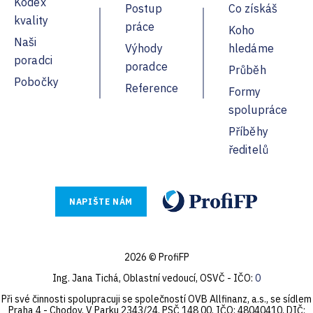
Kodex
Postup
Co získáš
kvality
práce
Koho
Naši
Výhody
hledáme
poradci
poradce
Průběh
Pobočky
Reference
Formy
spolupráce
Příběhy
ředitelů
NAPIŠTE NÁM
2026 © ProfiFP
Ing. Jana Tichá, Oblastní vedoucí, OSVČ - IČO:
0
Při své činnosti spolupracuji se společností OVB Allfinanz, a.s., se sídlem
Praha 4 - Chodov, V Parku 2343/24, PSČ 148 00, IČO: 48040410, DIČ: