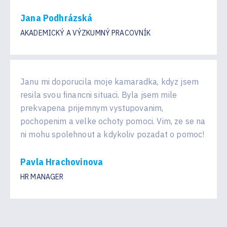
Jana Podhrázská
AKADEMICKÝ A VÝZKUMNÝ PRACOVNÍK
Janu mi doporucila moje kamaradka, kdyz jsem
resila svou financni situaci. Byla jsem mile
prekvapena prijemnym vystupovanim,
pochopenim a velke ochoty pomoci. Vim, ze se na
ni mohu spolehnout a kdykoliv pozadat o pomoc!
Pavla Hrachovinova
HR MANAGER