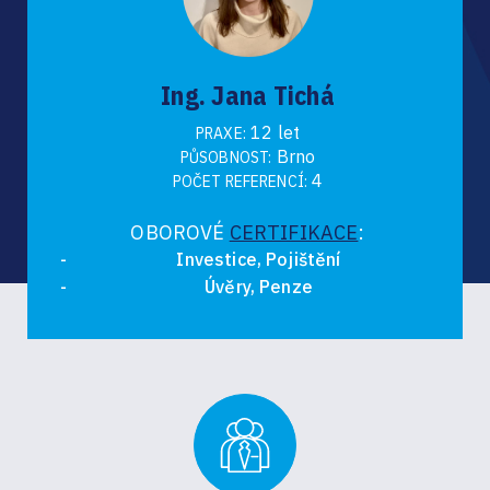
Ing. Jana Tichá
12 let
PRAXE:
Brno
PŮSOBNOST:
4
POČET REFERENCÍ:
OBOROVÉ
CERTIFIKACE
:
Investice, Pojištění
Úvěry, Penze