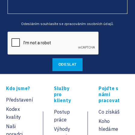
Odesláním souhlasíte se zpracováním osobních údajů.
Kdo jsme?
Služby
Pojďte s
pro
námi
Představení
klienty
pracovat
Kodex
Postup
Co získáš
kvality
práce
Koho
Naši
Výhody
hledáme
poradci