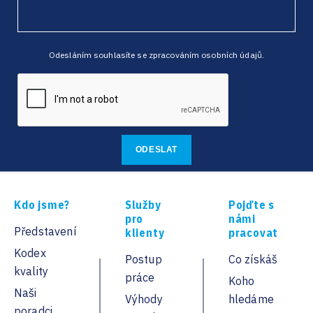
Odesláním souhlasíte se zpracováním osobních údajů.
Kdo jsme?
Služby
Pojďte s
pro
námi
Představení
klienty
pracovat
Kodex
Postup
Co získáš
kvality
práce
Koho
Naši
Výhody
hledáme
poradci