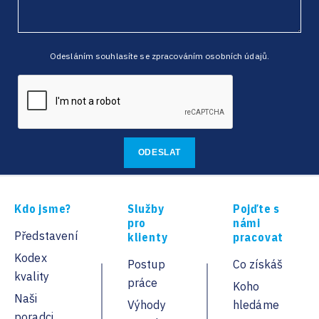
Odesláním souhlasíte se zpracováním osobních údajů.
Kdo jsme?
Služby
Pojďte s
pro
námi
Představení
klienty
pracovat
Kodex
Postup
Co získáš
kvality
práce
Koho
Naši
Výhody
hledáme
poradci