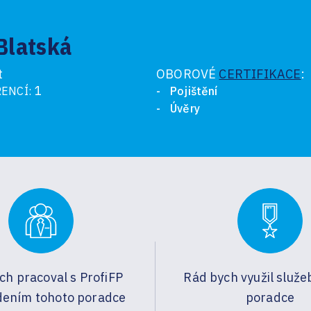
Blatská
t
OBOROVÉ
CERTIFIKACE
:
1
ENCÍ:
Pojištění
Úvěry
ch pracoval s ProfiFP
Rád bych využil služe
dením tohoto poradce
poradce