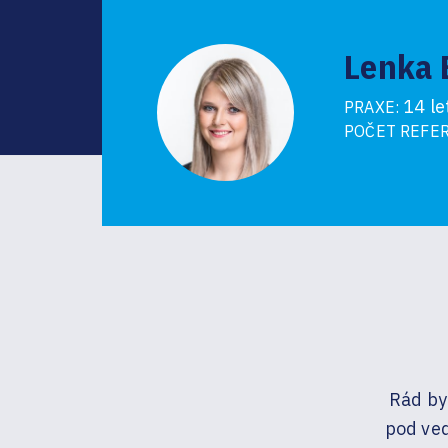
Lenka 
14 le
PRAXE:
POČET REFER
Rád by
pod ve