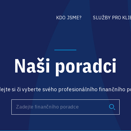
KDO JSME?
SLUŽBY PRO KLI
Naši poradci
ejte si či vyberte svého profesionálního finančního 
Type 2 or more characters for results.