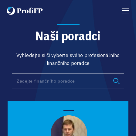
Menu
Naši poradci
Vyhledejte si či vyberte svého profesionálního
finančního poradce
Type 2 or more characters for results.