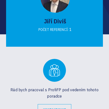
Jiří Diviš
1
POČET REFERENCÍ:
Rád bych pracoval s ProfiFP pod vedením tohoto
poradce