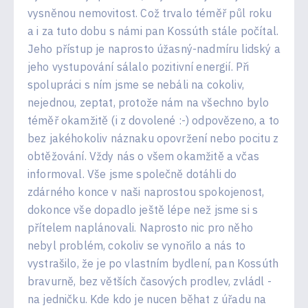
vysněnou nemovitost. Což trvalo téměř půl roku
a i za tuto dobu s námi pan Kossúth stále počítal.
Jeho přístup je naprosto úžasný-nadmíru lidský a
jeho vystupování sálalo pozitivní energií. Při
spolupráci s ním jsme se nebáli na cokoliv,
nejednou, zeptat, protože nám na všechno bylo
téměř okamžitě (i z dovolené :-) odpovězeno, a to
bez jakéhokoliv náznaku opovržení nebo pocitu z
obtěžování. Vždy nás o všem okamžitě a včas
informoval. Vše jsme společně dotáhli do
zdárného konce v naši naprostou spokojenost,
dokonce vše dopadlo ještě lépe než jsme si s
přítelem naplánovali. Naprosto nic pro něho
nebyl problém, cokoliv se vynořilo a nás to
vystrašilo, že je po vlastním bydlení, pan Kossúth
bravurně, bez větších časových prodlev, zvládl -
na jedničku. Kde kdo je nucen běhat z úřadu na