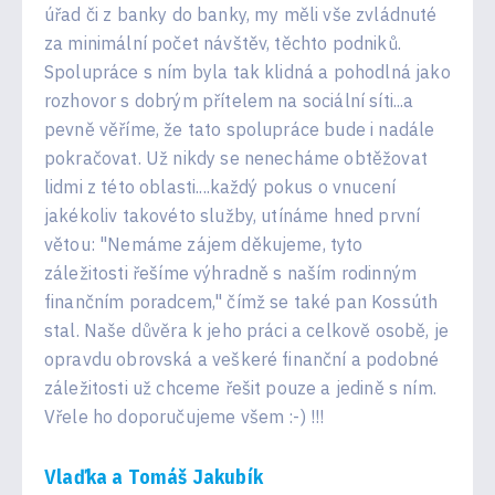
úřad či z banky do banky, my měli vše zvládnuté
za minimální počet návštěv, těchto podniků.
Spolupráce s ním byla tak klidná a pohodlná jako
rozhovor s dobrým přítelem na sociální síti...a
pevně věříme, že tato spolupráce bude i nadále
pokračovat. Už nikdy se nenecháme obtěžovat
lidmi z této oblasti....každý pokus o vnucení
jakékoliv takovéto služby, utínáme hned první
větou: "Nemáme zájem děkujeme, tyto
záležitosti řešíme výhradně s naším rodinným
finančním poradcem," čímž se také pan Kossúth
stal. Naše důvěra k jeho práci a celkově osobě, je
opravdu obrovská a veškeré finanční a podobné
záležitosti už chceme řešit pouze a jedině s ním.
Vřele ho doporučujeme všem :-) !!!
Vlaďka a Tomáš Jakubík