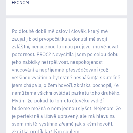
EKONOM
Po dlouhé době mě oslovil člověk, který mě
zaujal již od prvopočátku a donutil mě svojí
zvláštní, nenucenou formou projevu, mu věnovat
pozornost. PROČ? Nevycítila jsem po celou dobu
jeho nabídky netrpělivost, nespokojenost,
vnucování a nepříjemné přesvědčování (což
většinou vycítím a bytostně nesnáším)a skutečně
jsem chápala, o čem hovoří, zkrátka pochopil, že
nemůžeme všichni ovládat parketu toho druhého.
Mylím, že pokud to tomuto člověku vydrží,
budeme možná o něm jednou slyšet. Nejenom, že
je perfektně a líbivě upravený, ale má hlavu na
svém místě ,vystihne zřejmě jak s kým hovořit,
zkrátka profík každým coulem.