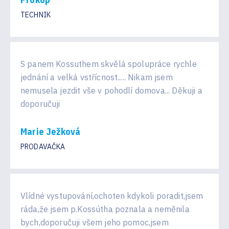
TECHNIK
S panem Kossuthem skvělá spolupráce rychle
jednání a velká vstřícnost..... Nikam jsem
nemusela jezdit vše v pohodlí domova... Děkuji a
doporučuji
Marie Ježková
PRODAVAČKA
Vlídné vystupování,ochoten kdykoli poradit,jsem
ráda,že jsem p.Kossútha poznala a neměnila
bych,doporučuji všem jeho pomoc,jsem