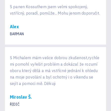
S panen Kossuthem jsem velmi spokojený,
vstřícný, poradí, pomůže... Mohu jenom doporučit.
Alex
BARMAN
S Michalem mám velice dobrou zkušenost,rychle
mi pomohl vyřešit problém a dokázal že rozumí
oboru který dělá a má vstřícné jednání k ohledu
na moje povolání a byl ochotný i o víkendu se
sejít a pomoci mě. Děkuji
Miroslav Š.
ŘIDIČ