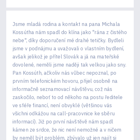
Jsme mladá rodina a kontakt na pana Michala
Kossútha nám spadl do klína jako "rána z čistého
nebe", díky doporučení mé drahé tetičky. Bydleli
jsme v podnájmu a uvažovali o vlastním bydlení,
avšak jelikož je přítel Slovák a já na mateřské
dovolené, neměli jsme naději tak velkou jako sny.
Pan Kossúth, ačkoliv nás vůbec nepoznal, po
prvním telefonickém hovoru, přijel osobně na
informačně seznamovací návštěvu, což nás
zaskočilo, neboť to od někoho na postu ředitele
ve sféře financí, není obvyklé (většinou vás
všichni odkážou na call-pracovnice ke sběru
informací). Již po první návštěvě nám spadl
kámen ze srdce, že nic není nemožné a v ničem
by neměl být problém, zbývalo už jen najít si