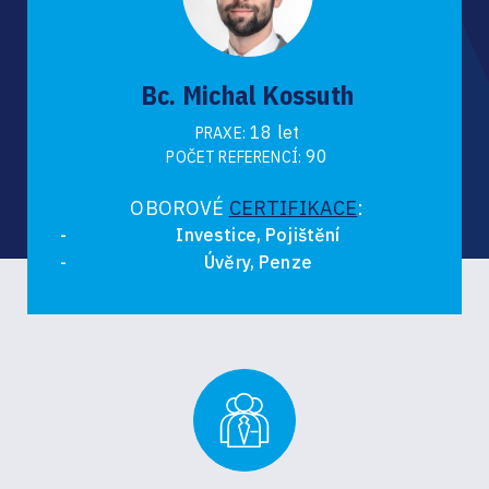
Bc. Michal Kossuth
18 let
PRAXE:
90
POČET REFERENCÍ:
OBOROVÉ
CERTIFIKACE
:
Investice, Pojištění
Úvěry, Penze