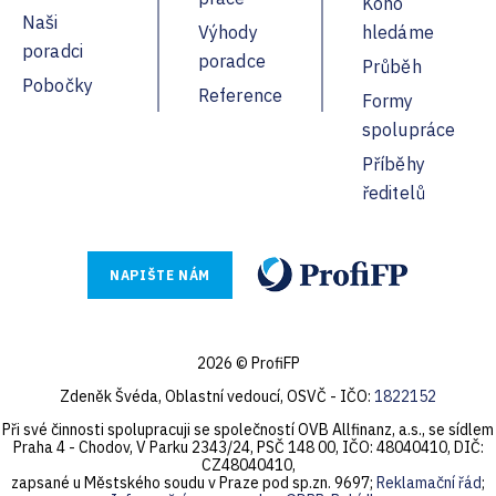
Koho
Naši
Výhody
hledáme
poradci
poradce
Průběh
Pobočky
Reference
Formy
spolupráce
Příběhy
ředitelů
NAPIŠTE NÁM
2026 © ProfiFP
Zdeněk Švéda, Oblastní vedoucí, OSVČ - IČO:
1822152
Při své činnosti spolupracuji se společností OVB Allfinanz, a.s., se sídlem
Praha 4 - Chodov, V Parku 2343/24, PSČ 148 00, IČO: 48040410, DIČ:
CZ48040410,
zapsané u Městského soudu v Praze pod sp.zn. 9697;
Reklamační řád
;