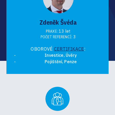
Zdeněk Švéda
13 let
PRAXE:
3
POČET REFERENCÍ:
OBOROVÉ
CERTIFIKACE
:
Investice, Úvěry
Pojištění, Penze